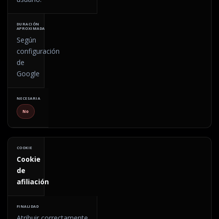
Según
configuración
de
Google
No
Cookie
de
afiliación
Atribuir correctamente