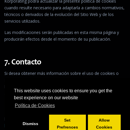
Korporating podrá actualizar la presente política de cookies
cuando resulte necesario para adaptarla a cambios normativos,
técnicos o derivados de la evolución del Sitio Web y de los
servicios utilizados.
Las modificaciones serán publicadas en esta misma página y
producirán efectos desde el momento de su publicación.
7. Contacto
Si desea obtener más información sobre el uso de cookies o
sobre el tratamiento de sus datos personales, puede consultar
la
política de privacidad
o ponerse en contacto con Korporating
This website uses cookies to ensure you get the
a través del correo electrónico
best experience on our website
dataprotection@korporating.com
.
Política de Cookies
Para obtener una visión completa del marco legal aplicable al
presente Sitio Web, puede consultar también el
aviso legal
y la
Set
Allow
Dismiss
política de privacidad
.
Prefrences
Cookies