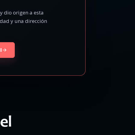
 dio origen a esta
idad y una dirección
l
el